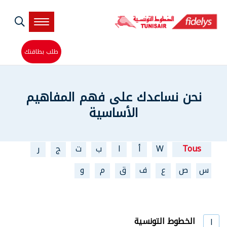
Skip
to
main
content
طلب بطاقتك
نحن نساعدك على فهم المفاهيم
الأساسية
Tous
W
أ
ا
ب
ت
ج
ر
س
ص
ع
ف
ق
م
و
الخطوط التونسية
ا