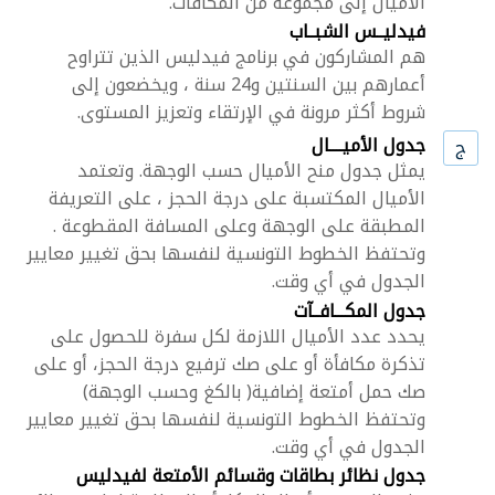
الأميال إلى مجموعة من المكافآت.
فيدليــس الشبــاب
هم المشاركون في برنامج فيدليس الذين تتراوح
أعمارهم بين السنتين و24 سنة ، ويخضعون إلى
شروط أكثر مرونة في الإرتقاء وتعزيز المستوى.
جدول الأميــــال
ج
يمثل جدول منح الأميال حسب الوجهة. وتعتمد
الأميال المكتسبة على درجة الحجز ، على التعريفة
المطبقة على الوجهة وعلى المسافة المقطوعة .
وتحتفظ الخطوط التونسية لنفسها بحق تغيير معايير
الجدول في أي وقت.
جدول المكـــافــآت
يحدد عدد الأميال اللازمة لكل سفرة للحصول على
تذكرة مكافأة أو على صك ترفيع درجة الحجز، أو على
صك حمل أمتعة إضافية( بالكغ وحسب الوجهة)
وتحتفظ الخطوط التونسية لنفسها بحق تغيير معايير
الجدول في أي وقت.
جدول نظائر بطاقات وقسائم الأمتعة لفيدليس