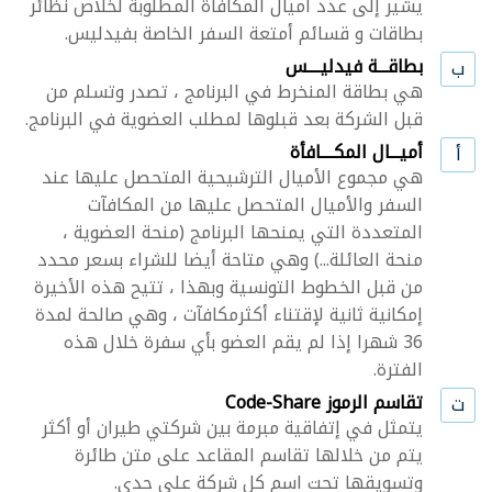
يشير إلى عدد أميال المكافأة المطلوبة لخلاص نظائر
بطاقات و قسائم أمتعة السفر الخاصة بفيدليس.
بطاقـــة فيدليــــس
ب
هي بطاقة المنخرط في البرنامج ، تصدر وتسلم من
قبل الشركة بعد قبلوها لمطلب العضوية في البرنامج.
أميـــال المكــــافأة
أ
هي مجموع الأميال الترشيحية المتحصل عليها عند
السفر والأميال المتحصل عليها من المكافآت
المتعددة التي يمنحها البرنامج (منحة العضوية ،
منحة العائلة...) وهي متاحة أيضا للشراء بسعر محدد
من قبل الخطوط التونسية وبهذا ، تتيح هذه الأخيرة
إمكانية ثانية لإقتناء أكثرمكافآت ، وهي صالحة لمدة
36 شهرا إذا لم يقم العضو بأي سفرة خلال هذه
الفترة.
تقاسم الرموز Code-Share
ت
يتمثل في إتفاقية مبرمة بين شركتي طيران أو أكثر
يتم من خلالها تقاسم المقاعد على متن طائرة
وتسويقها تحت اسم كل شركة على حدى.