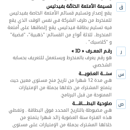
قسيمة الأمتعة الخاصّة بفيدليس
ق
يقع إصدار وتسليم قسائم الأمتعة الخاصة بفيدليس
للمنخرط من طرف الشركة في نفس الوقت الذي يقع
فيه تسليم بطاقة فيدليس. يقع إلصاقها على أمتعة
المنخرط.. ثلاثة أنواع من القسائم: "ذهبية"، "فضية"
و "كلاسيك" .
رقـم المعــرف « ID »
ر
هو رقم يعرف بالمنخرط ويستعمل للتعريف بحسابه
الشخصي.
سنــــة العضويــــة
س
هي مدة 12 شهرا من تاريخ منح مستوى معين حيث
يتمتع المشترك من خلالها بجملة من الإمتيازات
الممنوحة من قبل البرنامج.
صلوحية البطـــــاقــــة
ص
هي مضبوطة بالتاريخ المحدد فوق البطاقة . وتغطي
هذه الفترة سنة العضوية زائد شهرا يتمتع من
خلالها المشترك بجملة من الإمتيازات على مستوى