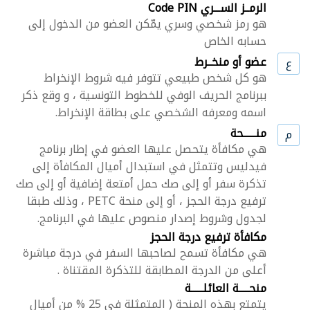
الرمــز الســـري Code PIN
هو رمز شخصي وسري يمّكن العضو من الدخول إلى
حسابه الخاص
عضو أو منخــرط
ع
هو كل شخص طبيعي تتوفر فيه شروط الإنخراط
ببرنامج الحريف الوفي للخطوط التونسية ، و وقع ذكر
اسمه ومعرفه الشخصي على بطاقة الإنخراط.
منــــــحة
م
هي مكافأة يتحصل عليها العضو في إطار برنامج
فيدليس وتتمثل في استبدال أميال المكافأة إلى
تذكرة سفر أو إلى صك حمل أمتعة إضافية أو إلى صك
ترفيع درجة الحجز ، أو إلى منحة PETC ، وذلك طبقا
لجدول وشروط إصدار منصوص عليها في البرنامج.
مكافأة ترفيع درجة الحجز
هي مكافأة تسمح لصاحبها السفر في درجة مباشرة
أعلى من الدرجة المطابقة للتذكرة المقتناة .
منحـــــة العائلــــــة
يتمتع بهذه المنحة ( المتمثلة في 25 % من أميال