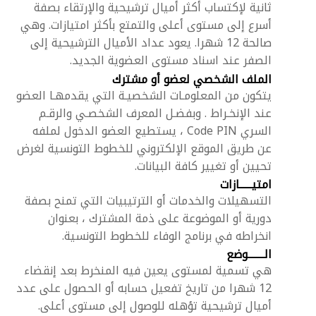
ثانية لإكتساب أكثر أميال ترشيحية والإرتقاء بصفة
أسرع إلى مستوى أعلى والتمتع بأكثر امتيازات. وهي
صالحة 12 شهرا. يعود عداد الأميال الترشيحية إلى
الصفر عند اسناد مستوى العضوية الجديد.
الملف الشخصي لعضو أو مشترك
يتكون من المعلومـات الشخصيـة التي يقدمهـا العضو
عند الإنخـراط . وبفضـل المعرف الشخصـي والرقـم
السري Code PIN ، يستطيع العضو الدخول لملفه
عن طريق الموقع الإلكتروني للخطوط التونسية لغرض
تحيين أو تغيير كافة البيانات.
امتيــــــازات
التسهيلات والخدمات أو الترتيبيات التي تمنح بصفة
دورية أو الموضوعة على ذمة المشترك ، بعنوان
انخراطه في برنامج الوفاء للخطوط التونسية.
الــــــــوضع
هي تسمية لمستوى يعين فيه المنخرط بعد إنقضاء
12 شهرا من تاريخ تفعيل حسابه أو الحصول على عدد
أميال ترشيحية تؤهله للوصول إلى مستوى أعلى.