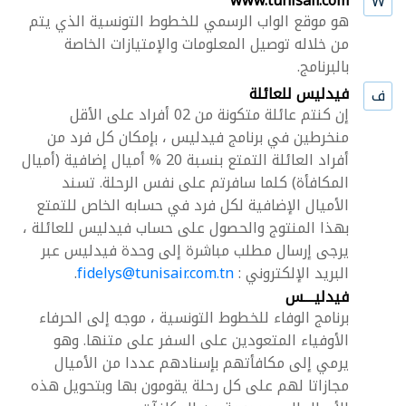
www.tunisair.com
W
هو موقع الواب الرسمي للخطوط التونسية الذي يتم
من خلاله توصيل المعلومات والإمتيازات الخاصة
بالبرنامج.
فيدليس للعائلة
ف
إن كنتم عائلة متكونة من 02 أفراد على الأقل
منخرطين في برنامج فيدليس ، بإمكان كل فرد من
أفراد العائلة التمتع بنسبة 20 % أميال إضافية (أميال
المكافأة) كلما سافرتم على نفس الرحلة. تسند
الأميال الإضافية لكل فرد في حسابه الخاص للتمتع
بهذا المنتوج والحصول على حساب فيدليس للعائلة ،
يرجى إرسال مطلب مباشرة إلى وحدة فيدليس عبر
البريد الإلكتروني :
fidelys@tunisair.com.tn
.
فيدليــــس
برنامج الوفاء للخطوط التونسية ، موجه إلى الحرفاء
الأوفياء المتعودين على السفر على متنها. وهو
يرمي إلى مكافأتهم بإسنادهم عددا من الأميال
مجازاتا لهم على كل رحلة يقومون بها وبتحويل هذه