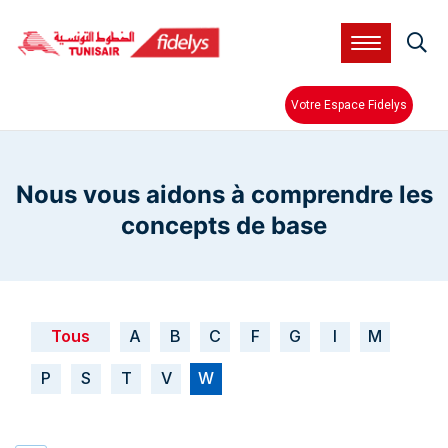
Aller
au
contenu
principal
Votre Espace Fidelys
Nous vous aidons à comprendre les
concepts de base
Tous
A
B
C
F
G
I
M
P
S
T
V
W