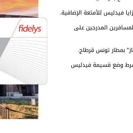
مزايا فيدليس للأمتعة الإضافية.
المسافرين المدرجين على
از" بمطار تونس قرطاج.
 شرط وضع قسيمة فيدليس
لإضافية على كل سفرة (أميال