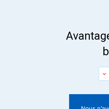
Avantages
b
Nous n’av