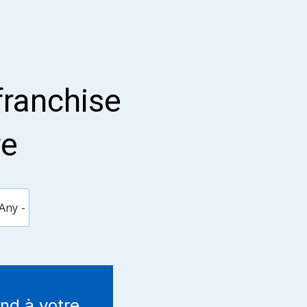
 franchise
re
nd à votre