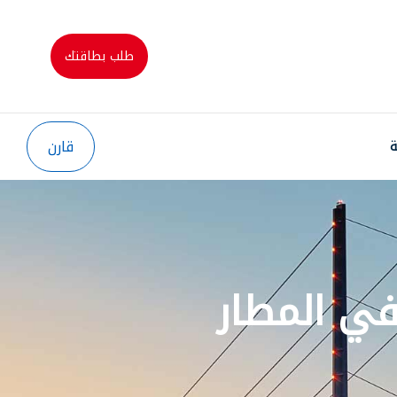
طلب بطاقتك
قارن
ة
في المطار