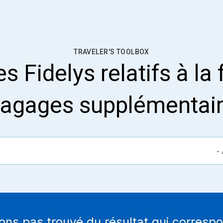
TRAVELER'S TOOLBOX
 Fidelys relatifs à la
agages supplémentai
ons pas trouvé du résultat qui correspo