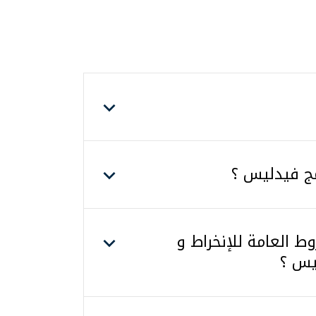
مج فيدليس ؟
ط العامة للإنخراط و
يس ؟