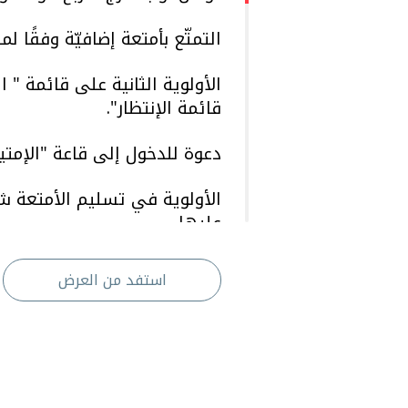
التمتّع بأمتعة إضافيّة وفقًا ل
الأولوية الثانية على قائمة " 
قائمة الإنتظار".
دعوة للدخول إلى قاعة "الإمتي
الأولوية في تسليم الأمتعة
عليها.
إسناد 25 % من الأميال ا
استفد من العرض
المكافأة).